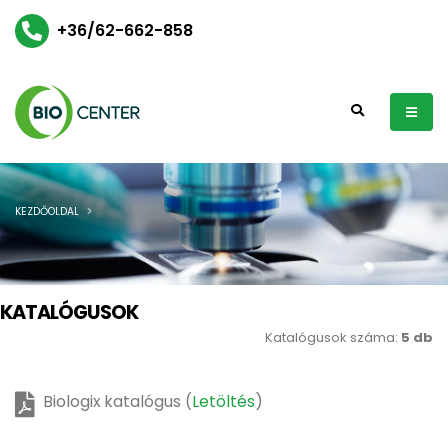
+36/62-662-858
KEZDŐOLDAL
KATALÓGUSOK
Katalógusok száma:
5 db
Biologix katalógus (
Letöltés
)