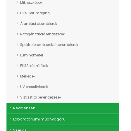
Mikroszkópok
Live Cell Imaging
Áramlási citométerek
Nitrogén tároló rendszerek
Spektrofotométerek, fluorométerek
Luminométer
ELISA készülékek
Mérlegek
UV crosslinkerek
Víztisztító berendezések
Reagensek
Laboratóriumi műanyagáru
Szerviz