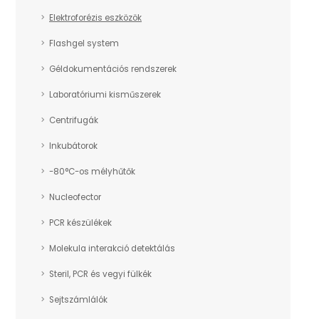
Elektroforézis eszközök
Flashgel system
Géldokumentációs rendszerek
Laboratóriumi kisműszerek
Centrifugák
Inkubátorok
-80°C-os mélyhűtők
Nucleofector
PCR készülékek
Molekula interakció detektálás
Steril, PCR és vegyi fülkék
Sejtszámlálók