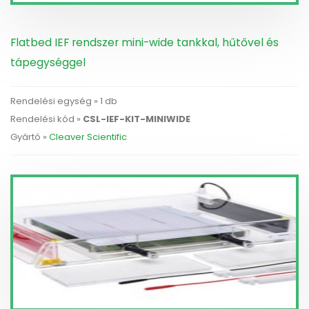
Flatbed IEF rendszer mini-wide tankkal, hűtővel és
tápegységgel
Rendelési egység » 1 db
Rendelési kód »
CSL-IEF-KIT-MINIWIDE
Gyártó »
Cleaver Scientific