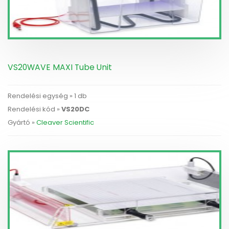
VS20WAVE MAXI Tube Unit
Rendelési egység » 1 db
Rendelési kód »
VS20DC
Gyártó »
Cleaver Scientific