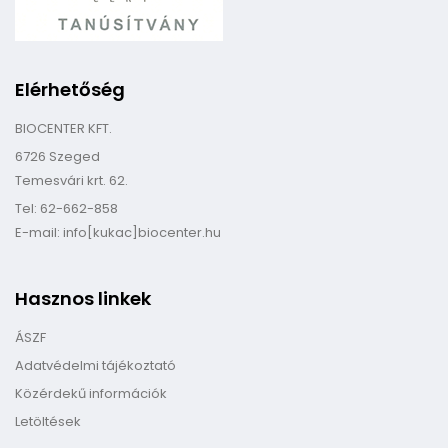
Elérhetőség
BIOCENTER KFT.
6726 Szeged
Temesvári krt. 62.
Tel: 62-662-858
E-mail: info[kukac]biocenter.hu
Hasznos linkek
ÁSZF
Adatvédelmi tájékoztató
Közérdekű információk
Letöltések